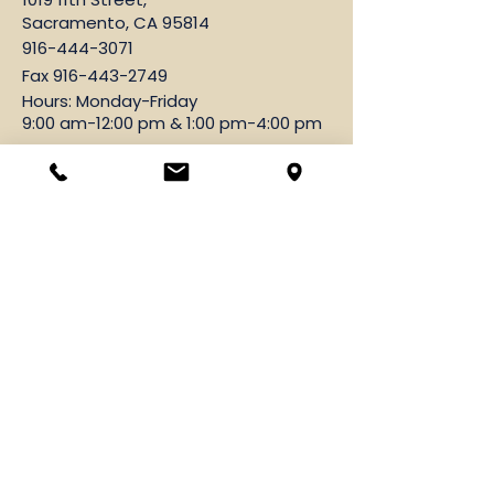
Sacramento, CA 95814
916-444-3071
Fax
916-443-2749
Hours: Monday-Friday
9:00 am-12:00 pm & 1:00 pm-4:00 pm
Mass Intentions
Please email:
vramos@cathedralsacramento.org
or call
916-444-3071
, ext. 10
Family Faith Formation
Please email:
slmdoty@cbssac.org