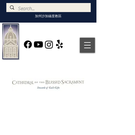
加州沙加緬度教區