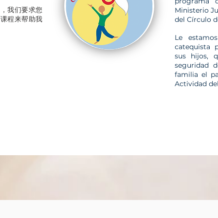
programa d
员，我们要求您
Ministerio Ju
的课程来帮助我
del Círculo
Le estamos
catequista 
sus hijos,
seguridad d
familia el 
Actividad de