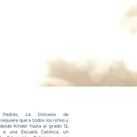
 Padres, La Diócesis de
equiere que a todos los niños y
desde Kínder hasta al grado 12,
n a una Escuela Católica, un