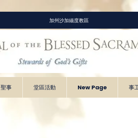
加州沙加緬度教區
聖事
堂區活動
New Page
事