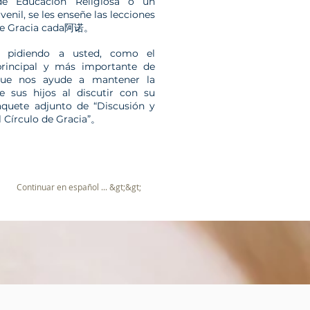
e Educación Religiosa o un
venil, se les enseñe las lecciones
 de Gracia cada阿诺。
 pidiendo a usted, como el
principal y más importante de
 que nos ayude a mantener la
e sus hijos al discutir con su
paquete adjunto de “Discusión y
l Círculo de Gracia”。
Continuar en español ... &gt;&gt;