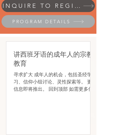
INQUIRE TO REGISTER
PROGRAM DETAILS
讲西班牙语的成年人的宗教
教育
寻求扩大 成年人的机会，包括圣经学
习、信仰小组讨论、灵性探索等。 更多
信息即将推出。 回到顶部 如需更多信
息，请联系 FDCC 的 Lisa Marie Doty
修女， 家庭信仰形成和教育主任 在 信
仰形成办公室，或 916-444-5364 请
将打印的表格提交至：...