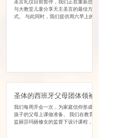
圣言礼仪目前暂停，我们正在重新思考
与大教堂儿童分享天主圣言的最佳方
式。 与此同时，我们提供周六早上的替
代品“与上帝共进早餐”。 这是一个适用
于所有年龄段儿童的节目，每周六上午
8:00 在 Zoom 上播放。 该计划为孩子
们提供适合年龄的周日阅读解释，并让
有幼儿的父母有机会...
圣体的西班牙父母团体领袖
我们每周开会一次，为家庭信仰形成的
孩子的父母上课做准备。 我们在教育总
监丽莎玛丽修女的监督下设计课程，并
组织课外活动。 根据圣经和天主教教理
将感兴趣的话题带到课堂上。 我们谈论