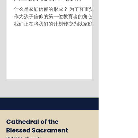
什么是家庭信仰的形成？ 为了尊重父母
作为孩子信仰的第一位教育者的角色，
我们正在将我们的计划转变为以家庭为
中心的形式。 我们正在介绍“信仰的家
庭”，这是一个为期四年的家庭形成周
期，父母可以在其中详细了解真实而充
满活力的天主教家庭生活，并提供帮助
他们成功成为他们已经成为的宗教教...
Cathedral of the
Blessed Sacrament