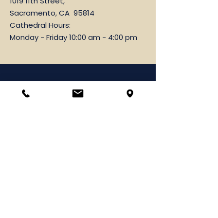
1019 11th Street,
Sacramento, CA 95814
Cathedral Hours:
Monday - Friday 10:00 am - 4:00 pm
Parish Office
1019 11th Street,
Sacramento, CA 95814
916-444-3071
Fax
916-443-2749
Hours: Monday-Friday
9:00 am-12:00 pm & 1:00 pm-4:00 pm