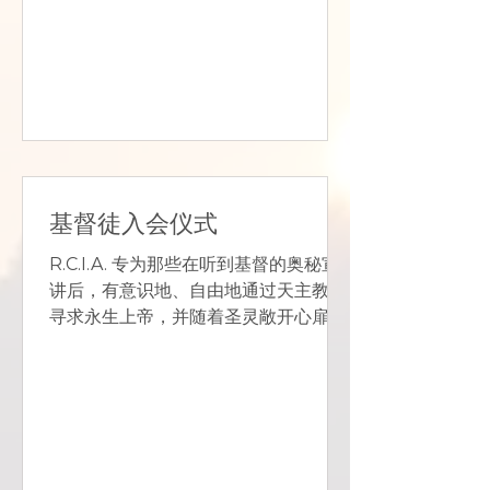
“来自我们教皇的消息”、圣徒的生活、
圣母玛利亚、教会和三位一体。...
基督徒入会仪式
R.C.I.A. 专为那些在听到基督的奥秘宣
讲后，有意识地、自由地通过天主教会
寻求永生上帝，并随着圣灵敞开心扉而
进入信仰和皈依之道的个人而设计。 在
天主的帮助下，他们在准备过程中的灵
性会得到加强，并在适当的时候领受启
蒙圣事，包括洗礼、坚振和圣体。 如果
您年满 18...