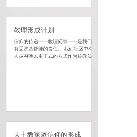
教理形成计划
信仰的传递——教理问答——是我们所
有受洗基督徒的责任。 我们社区中有些
人被召唤以更正式的方式作为传教员帮
助传递信仰。 有些是为了让孩子和他们
的家人相信我们的家庭信仰形成。 其他
人则为那些在 RCIA 信仰的初始阶段询
问的人提供服务。...
天主教家庭信仰的形成