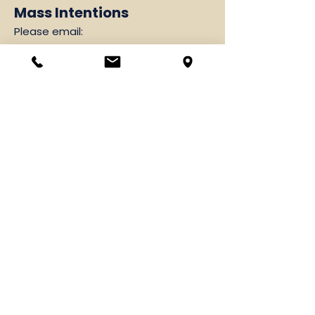
Mass Intentions
Please email:
vramos@cathedralsacramento.org
or call
916-444-3071
, ext. 10
Family Faith Formation
Please email:
slmdoty@cbssac.org
or call
916-444-5364
領洗
成為天主教徒
捐款
彌撒時間表
加入堂區