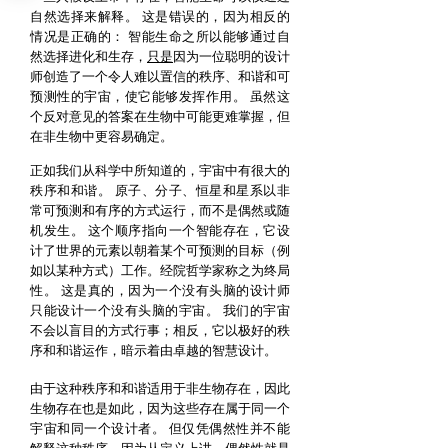
自然选择来解释。
这是错误的，因为相反的
情况是正确的：
智能生命之所以能够通过自
然选择进化和生存，
只是
因为一位聪明的设计
师创造了一个令人难以置信的秩序、和谐和可
预测性的宇宙，使它能够发挥作用。
虽然这
个反对意见的答案在生物中可能更难掌握，但
在非生物中更容易确定。
正如我们从科学中所知道的，宇宙中有很大的
秩序和和谐。
原子、分子、恒星和星系以非
常可预测和有序的方式运行，而不是偶然或随
机发生。
这个顺序指向一个智能存在，它设
计了世界的元素以朝着某个可预测的目标（例
如以某种方式）工作。经院哲学家称之为终局
性。
这是真的，因为一个没有头脑的设计师
只能设计一个没有头脑的宇宙。
我们的宇宙
不会以盲目的方式行事；相反，它以极好的秩
序和和谐运作，暗示着由卓越的智慧设计。
由于这种秩序和和谐适用于非生物存在，因此
生物存在也是如此，因为这些存在属于同一个
宇宙和同一个设计者。
但仅凭偶然性并不能