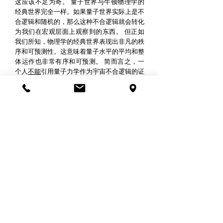
这应该不足为奇。
量子世界与牛顿物理学的
经典世界完全一样。如果量子世界实际上是不
合逻辑和随机的，那么这种不合逻辑就会转化
为我们在宏观层面上观察到的东西。
但正如
我们所知，物理学的经典世界表现出非凡的秩
序和可预测性。这意味着量子水平的平均和整
体运作也非常有序和可预测。
简而言之，一
个人
不能
引用量子力学作为宇宙不合逻辑的证
据。
现代社会如此依赖逻辑和科学，然后在谈到生
命的重大问题时又放弃它，这说明了这种反对
意见的弱点。
否认同一性原则和拒绝逻辑并
不是基于我们周围的现实或我们的生活方式。