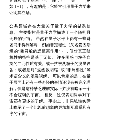
和经典哲学的基本同一性，即“一是一”（例
如 1=1），有趣的是，它经常引用量子力学来
证明其立场。
公共领域存在大量关于量子力学的错误信
息。
主要指控是量子力学描述了一个随机且
无序的宇宙。
虽然在量子水平上仍有一些谜
团尚未得到解释，例如非定域性（又名爱因斯
坦的“幽灵般的远距离作用”），但对真正随
机性的指控是基于无知。
许多困惑与粒子自
旋的二元性质有关。或干扰被测粒子的测量设
备；或者是对“波函数坍缩”或“非局部性”等
术语含义的浪漫误解。
可以肯定的是，在量
子层面上还有一些奇怪的事情还没有被完全理
解，但是这种缺乏理解实际上并没有暗示一个
不合逻辑的宇宙。
相反，这仅表明科学对宇
宙还有更多的了解。
事实上，非局域性实际
上暗示了一个比以前想象的更加相互联系和有
序的宇宙。