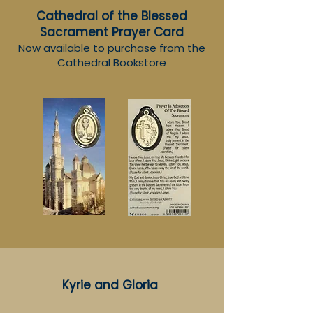
Cathedral of the Blessed
Sacrament
Prayer Card
Now available to purchase from the
Cathedral Bookstore
Kyrie and Gloria