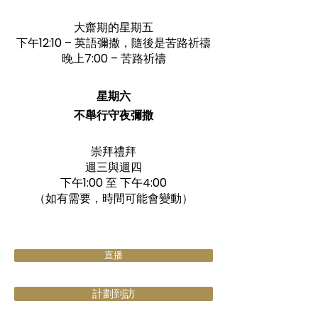
大齋期的星期五
下午12:10 – 英語彌撒，隨後是苦路祈禱
晚上7:00 – 苦路祈禱
星期六
不舉行守夜彌撒
崇拜禮拜
週三與週四
下午1:00 至 下午4:00
（如有需要，時間可能會變動）
直播
計劃到訪